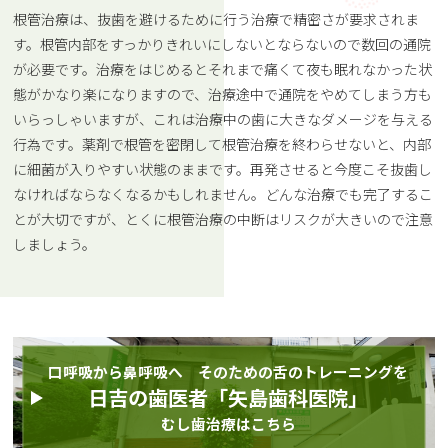
根管治療は、抜歯を避けるために行う治療で精密さが要求されま
す。根管内部をすっかりきれいにしないとならないので数回の通院
が必要です。治療をはじめるとそれまで痛くて夜も眠れなかった状
態がかなり楽になりますので、治療途中で通院をやめてしまう方も
いらっしゃいますが、これは治療中の歯に大きなダメージを与える
行為です。薬剤で根管を密閉して根管治療を終わらせないと、内部
に細菌が入りやすい状態のままです。再発させると今度こそ抜歯し
なければならなくなるかもしれません。どんな治療でも完了するこ
とが大切ですが、とくに根管治療の中断はリスクが大きいので注意
しましょう。
口呼吸から鼻呼吸へ そのための舌のトレーニングを
日吉の歯医者「矢島歯科医院」
むし歯治療はこちら